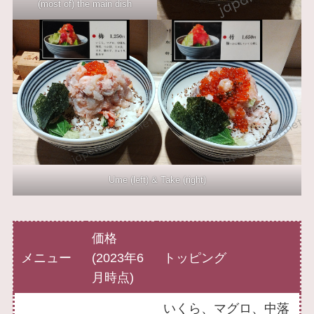
(most of) the main dish
Ume (left) & Take (right)
価格
メニュー
(2023年6
トッピング
月時点)
いくら、マグロ、中落