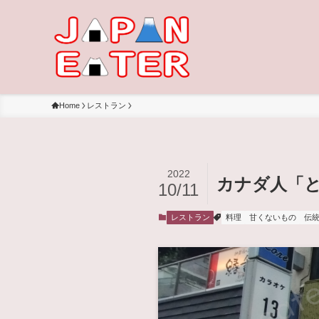
Home
レストラン
2022
カナダ人「
10/11
レストラン
料理
甘くないもの
伝