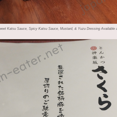
weet Katsu Sauce, Spicy Katsu Sauce, Mustard, & Yuzu Dressing Available a