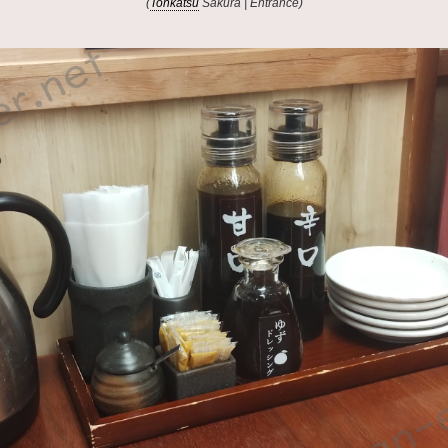
(
Tonkatsu
Sakura | Entrance)